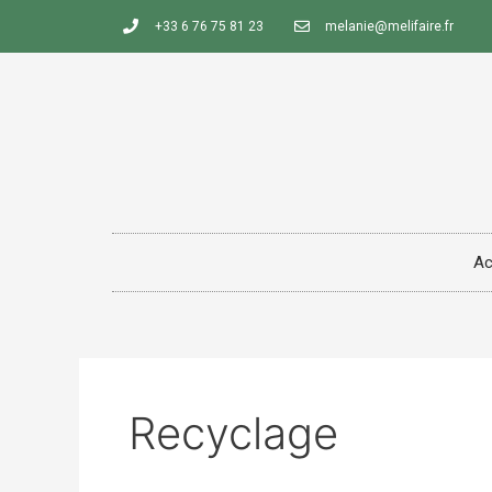
+33 6 76 75 81 23
melanie@melifaire.fr
Ac
Recyclage